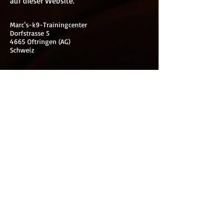
auf dieser Website.
Marc's-k9-Trainingcenter
Dorfstrasse 5
4665 Oftringen (AG)
Schweiz
FIND​ US:
marc(at)marcs-k9-trainingcenter.com